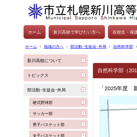
ホーム
新川高校で学びたい方へ
在校生・保
ホーム
地域の方へ
部活動･生徒会･外局
自然科学部
新川高校について
自然科学部（201
トピックス
「
2025
年度 
部活動･生徒会･外局
硬式野球部
サッカー部
男子バスケット部
女子バスケット部