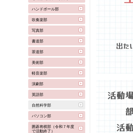
ハンドボール部
吹奏楽部
写真部
書道部
茶道部
美術部
軽音楽部
演劇部
英語部
自然科学部
パソコン部
囲碁将棋部（令和７年度
で活動終了）