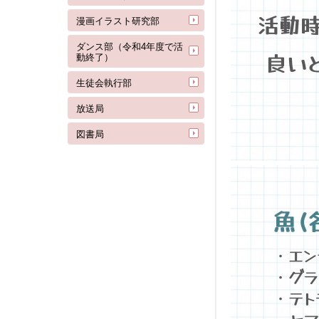
漫画イラスト研究部
ダンス部（令和4年度で活
動終了）
生徒会執行部
放送局
図書局