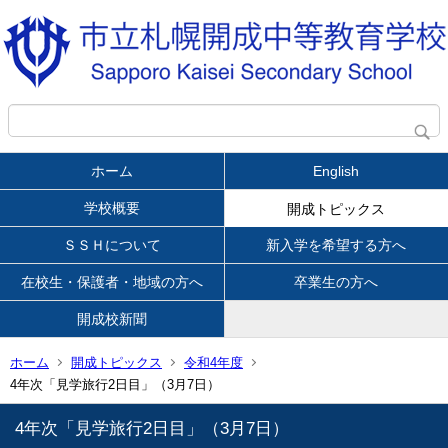
ホーム
English
学校概要
開成トピックス
ＳＳＨについて
新入学を希望する方へ
在校生・保護者・地域の方へ
卒業生の方へ
開成校新聞
ホーム
開成トピックス
令和4年度
4年次「見学旅行2日目」（3月7日）
4年次「見学旅行2日目」（3月7日）