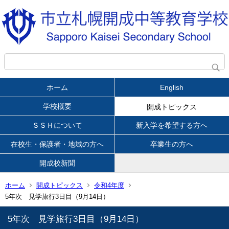
ホーム
English
学校概要
開成トピックス
ＳＳＨについて
新入学を希望する方へ
在校生・保護者・地域の方へ
卒業生の方へ
開成校新聞
ホーム
開成トピックス
令和4年度
5年次 見学旅行3日目（9月14日）
5年次 見学旅行3日目（9月14日）