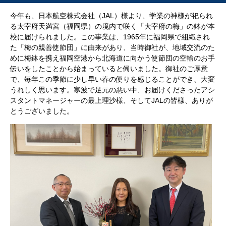
今年も、日本航空株式会社（JAL）様より、学業の神様が祀られ
る太宰府天満宮（福岡県）の境内で咲く「大宰府の梅」の鉢が本
校に届けられました。この事業は、1965年に福岡県で組織され
た「梅の親善使節団」に由来があり、当時御社が、地域交流のた
めに梅鉢を携え福岡空港から北海道に向かう使節団の空輸のお手
伝いをしたことから始まっていると伺いました。御社のご厚意
で、毎年この季節に少し早い春の便りを感じることができ、大変
うれしく思います。寒波で足元の悪い中、お届けくださったアシ
スタントマネージャーの最上理沙様、そしてJALの皆様、ありが
とうございました。