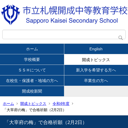
ホーム
English
学校概要
開成トピックス
ＳＳＨについて
新入学を希望する方へ
在校生・保護者・地域の方へ
卒業生の方へ
開成校新聞
ホーム
開成トピックス
令和4年度
「大宰府の梅」で合格祈願（2月2日）
「大宰府の梅」で合格祈願（2月2日）