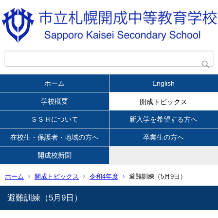
ホーム
English
学校概要
開成トピックス
ＳＳＨについて
新入学を希望する方へ
在校生・保護者・地域の方へ
卒業生の方へ
開成校新聞
ホーム
開成トピックス
令和4年度
避難訓練（5月9日）
避難訓練（5月9日）