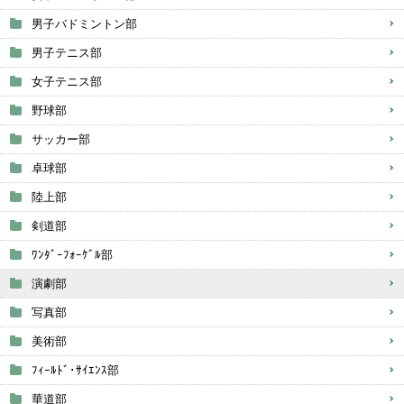
男子バドミントン部
男子テニス部
女子テニス部
野球部
サッカー部
卓球部
陸上部
剣道部
ﾜﾝﾀﾞｰﾌｫｰｹﾞﾙ部
演劇部
写真部
美術部
ﾌｨｰﾙﾄﾞ･ｻｲｴﾝｽ部
華道部