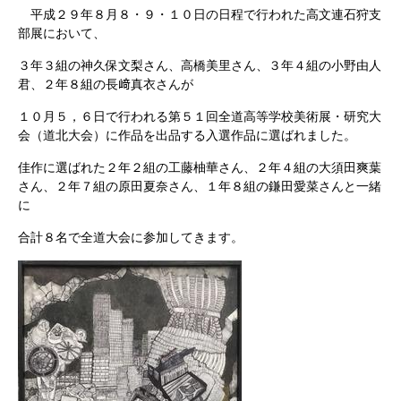
平成２９年８月８・９・１０日の日程で行われた高文連石狩支
部展において、
３年３組の神久保文梨さん、高橋美里さん、３年４組の小野由人
君、２年８組の長﨑真衣さんが
１０月５，６日で行われる第５１回全道高等学校美術展・研究大
会（道北大会）に作品を出品する入選作品に選ばれました。
佳作に選ばれた２年２組の工藤柚華さん、２年４組の大須田爽葉
さん、２年７組の原田夏奈さん、１年８組の鎌田愛菜さんと一緒
に
合計８名で全道大会に参加してきます。