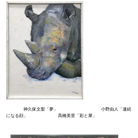
神久保文梨「夢」 小野由人「連続
になる顔」 髙橋美里「彩と犀」