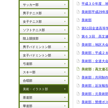
平成３０年度 
サッカー部
美術部平成29年
男子テニス部
美術部
女子テニス部
第51回全道高等
ソフトテニス部
第６３回 高文
陸上競技部
美術部：地区大
男子バドミントン部
美術部：平成２
女子バドミントン部
美術部：全道大
弓道部
美術部：高文連
スキー部
美術部：共同制
合唱部
美術部：近況報
美術・イラスト部
美術部：元美術
茶道部
美術部：禁煙ポ
華道部