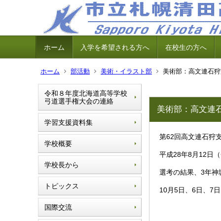
ホーム
入学を希望される方へ
在校生の方へ
ホーム
部活動
美術・イラスト部
美術部：高文連石狩
令和８年度北海道高等学校
弓道選手権大会の連絡
美術部：高文連
学習支援資料集
第62回高文連石狩
学校概要
平成28年8月12
学校長から
選考の結果、3年神
トピックス
10月5日、6日、
国際交流