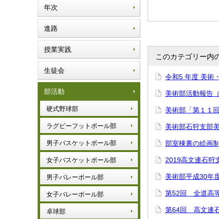
年次
進路
授業実践
このカテゴリー内
生徒会
令和5 年度 美
部活動
美術部活動報告
硬式野球部
美術部「第１１
ラグビーフットボール部
美術部石狩支部
男子バスケットボール部
部室棟裏の絵画
2019高文連石
女子バスケットボール部
美術部平成30年
男子バレーボール部
第52回 全道高
女子バレーボール部
第64回 高文連
卓球部