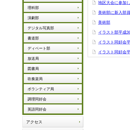
地区大会に参加
理科部
美術部に新入部
演劇部
美術部
デジタル写真部
イラスト部平成3
書道部
イラスト同好会平
ディベート部
イラスト同好会
放送局
図書局
吹奏楽局
ボランティア局
調理同好会
英語同好会
アクセス