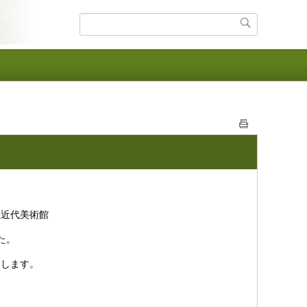
立近代美術館
た。
加します。