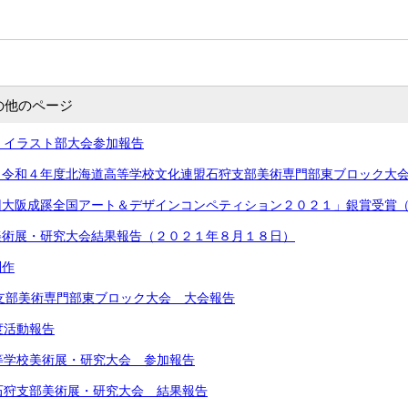
の他のページ
術・イラスト部大会参加報告
（令和４年度北海道高等学校文化連盟石狩支部美術専門部東ブロック大
回大阪成蹊全国アート＆デザインコンペティション２０２１」銀賞受賞
美術展・研究大会結果報告（２０２１年８月１８日）
制作
狩支部美術専門部東ブロック大会 大会報告
度活動報告
等学校美術展・研究大会 参加報告
石狩支部美術展・研究大会 結果報告