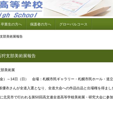
卒業生の方へ
保護者の方へ
グローバルコース
支部美術展報告
石狩支部美術展報告
支部美術展
日（金）～14日（日） 会場：札幌市民ギャラリー・札幌市民ホール・道
坂優衣さんが全道入選となり、全道大会への作品出品と出場権を得まし
7日に北見市で行われる第50回高文連全道高等学校美術展・研究大会に参