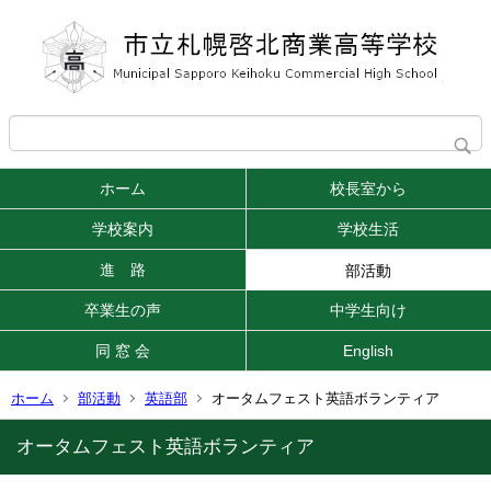
ホーム
校長室から
学校案内
学校生活
進 路
部活動
卒業生の声
中学生向け
同 窓 会
English
ホーム
部活動
英語部
オータムフェスト英語ボランティア
オータムフェスト英語ボランティア