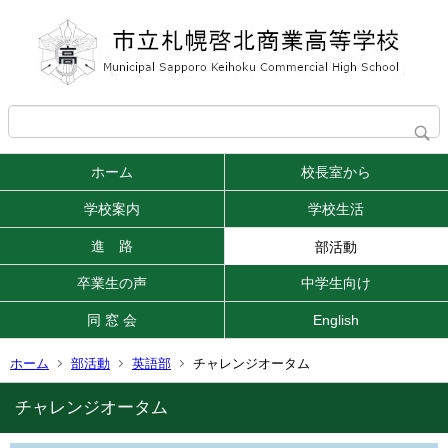
ホーム
校長室から
学校案内
学校生活
進 路
部活動
卒業生の声
中学生向け
同 窓 会
English
ホーム
部活動
英語部
チャレンジオータム
チャレンジオータム