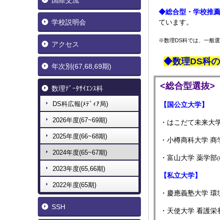
国際交流
◆総合型・学校推
学校説明会
ています。
※数理DS科では、一般
アクセス
◆数理
DS
科の
年次別(67,68,69期)
<総合型選抜>
数理ﾃﾞｰﾀｻｲｴﾝｽ科
DS科広報(ﾒﾃﾞｨｱ局)
【国公立大学】
2026年度(67~69期)
・はこだて未来大学
2025年度(66~68期)
・小樽商科大学 商
2024年度(65~67期)
・富山大学 薬学部
2023年度(65,66期)
【私立大学】
2022年度(65期)
・慶應義塾大学 環
SSH
・天使大学 看護栄