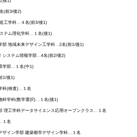
後1)
(前3/後2)
工学科…４名(前3/後1)
テム理化学科…１名(後1)
部 地域未来デザイン工学科…2名(前1/後1)
システム情報学部…4名(前2/後2)
済学部…１名(中1)
1/後1)
科(検査)…１名
学科(数学選択)…１名(後1)
部 理工学科データサイエンス応用オープンクラス…１名
…１名
デザイン学部 建築都市デザイン学科…１名