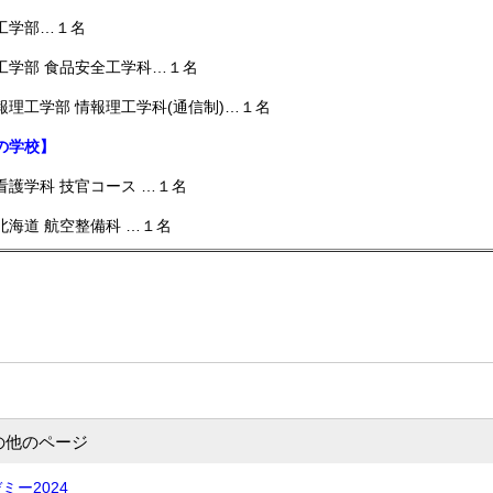
工学部…１名
工学部 食品安全工学科…１名
報理工学部 情報理工学科(通信制)…１名
の学校】
看護学科 技官コース …１名
北海道 航空整備科 …１名
の他のページ
ミー2024