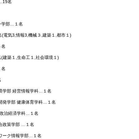
…19名
学部…１名
電気3,情報3,機械３,建築１,都市１)
５名
建築１,生命工１,社会環境１)
１名
名
済学部 経営情報学科…１名
開発学部 健康体育学科…１名
 政治経済学科…１名
合政策学部 …１名
ワーク情報学部…１名