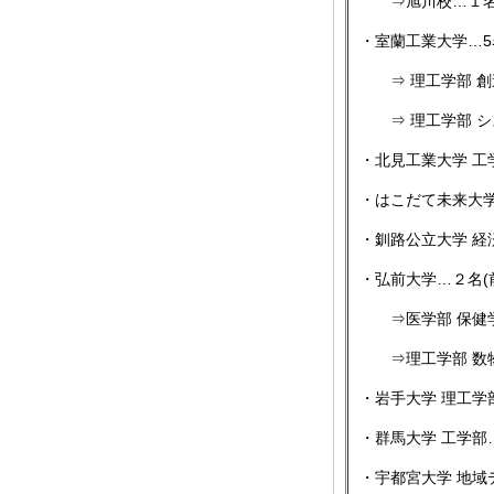
⇒旭川校…１名(
・室蘭工業大学…5名
⇒ 理工学部 創造
⇒ 理工学部 シス
・北見工業大学 工学
・はこだて未来大学 
・釧路公立大学 経
・弘前大学…２名(前
⇒医学部 保健学
⇒理工学部 数物科
・岩手大学 理工学
・群馬大学 工学部
・宇都宮大学 地域