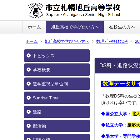
ホーム
旭丘高校で学びたい方へ
在校生の方へ
ホーム
旭丘高校で学びたい方へ
数理ﾃﾞｰﾀｻｲｴﾝｽ科
20
トピックス
DS科・進路状況(
学校概要
数理データサ
進学重視型単位制
「数理DS科の生徒
Sunrise Time
頂ければ幸いです
進路
◆国公立大学
：
北
◆私立大学：
慶応
部活動
◆準大学・専門学