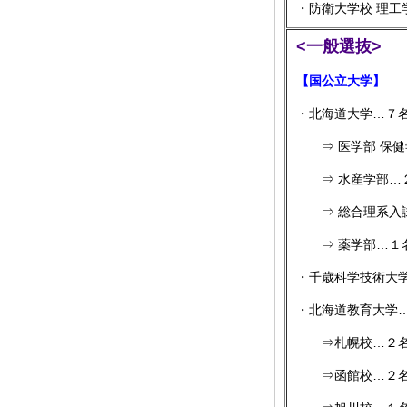
・防衛大学校 理工
<一般選抜>
【国公立大学】
・北海道大学…７名(
⇒ 医学部 保健学
⇒ 水産学部…
⇒ 総合理系入
⇒ 薬学部…１名(
・千歳科学技術大学 
・北海道教育大学…５
⇒札幌校…２
⇒函館校…２