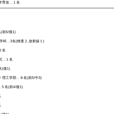
学専攻…１名
前6/後1)
科…3名(検査２,放射線１)
２名
試…１名
後1)
理工学部…８名(前5/中3)
名(前4/後1)
名
名