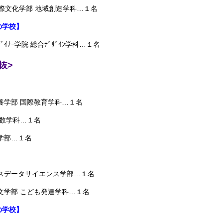
際文化学部 地域創造学科…１名
の学校】
ﾞｲﾅｰ学院 総合ﾃﾞｻﾞｲﾝ学科…１名
抜>
養学部 国際教育学科…１名
 数学科…１名
学部…１名
ネスデータサイエンス学部…１名
文学部 こども発達学科…１名
の学校】