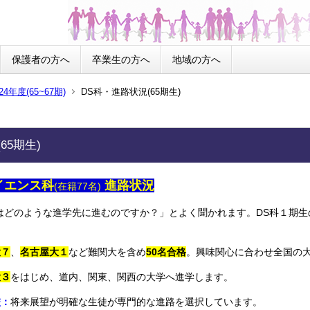
保護者の方へ
卒業生の方へ
地域の方へ
24年度(65~67期)
DS科・進路状況(65期生)
65期生)
イエンス科
進路状況
(在籍77名)
はどのような進学先に進むのですか？」とよく聞かれます。DS科１期
。
大７
、
名古屋大１
など難関大を含め
50名合格
。興味関心に合わせ全国の
大３
をはじめ、道内、関東、関西の大学へ進学します。
校：
将来展望が明確な生徒が専門的な進路を選択しています。