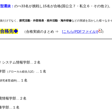
薦型選抜：
のべ33名が挑戦し15名が合格(国公立７・私立６・その他２
選抜だけでなく、
探究活動
・
外部発表
・
校外活動
・
海外研修
などの実績を活かした様々なタ
合格先◆
（合格実績のまとめ ⇒
[こちら(PDFファイル)]
）
 システム情報学部…２名
学部
…１名
（グローカル総合入試）
…１名
(研究者育成枠)
境情報学部…２名
養学部…１名