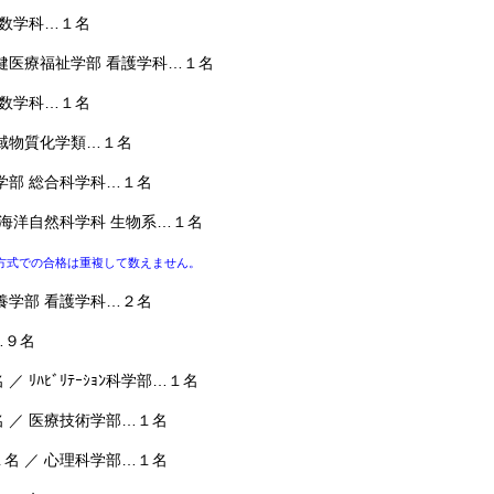
 数学科…１名
健医療福祉学部 看護学科…１名
 数学科…１名
域物質化学類…１名
学部 総合科学科…１名
 海洋自然科学科 生物系…１名
方式での合格は重複して数えません。
養学部 看護学科…２名
…９名
ﾘﾊﾋﾞﾘﾃｰｼｮﾝ科学部…１名
／ 医療技術学部…１名
 ／ 心理科学部…１名