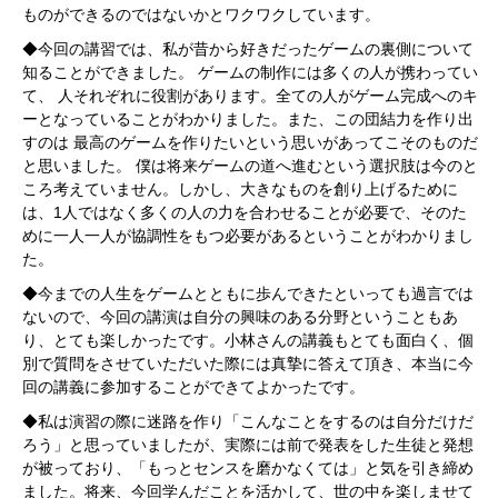
ものができるのではないかとワクワクしています。
◆今回の講習では、私が昔から好きだったゲームの裏側について
知るこ
とができました。 ゲーム
の制作には多くの人が携わってい
て、 人それ
ぞれに役割があります。全ての人がゲーム完成への
キ
ーとなっているこ
とがわかりました。また、この団結力を作り出
すのは 最高のゲームを
作
りた
いという思いがあってこそのものだ
と思いました。 僕は将来
ゲーム
の道へ進むという選択肢は今
のと
ころ考えていません。しかし、
大きな
ものを創り上げるために
1
は、
人ではなく多くの人の力
を合わ
せることが
必要で、そのた
めに一人一人が協調性をもつ必要があると
いうことがわか
りまし
た。
◆今までの人生をゲームとともに歩んできたといっても過言では
ない
の
で、今回の講演は自分の
興味のある分野ということもあ
り、とても
楽しかったです。小林さんの講義もとても面白く、個
別
で質問をさせ
ていただいた際には真摯に答えて頂き、本当に今
回の講義に参加する
ことができて
よかったです。
◆私は演習の際に迷路を作り「こんなことをするのは自分だけだ
ろ
う」
と思っていましたが、
実際には前で発表をした生徒と発想
が被ってお
り、「もっとセンスを磨かなくては」と気を引き
締め
ました。将来、
今回学んだことを活かして、世の中を楽しませて