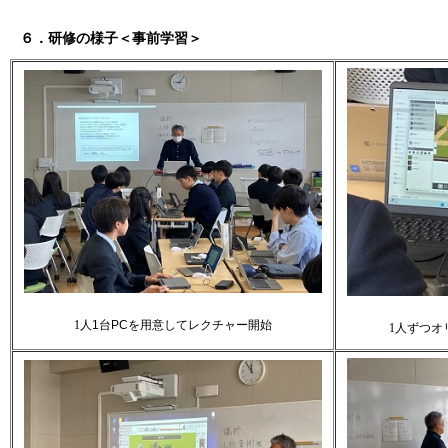
６．研修の様子＜事前学習＞
1
人
1
台
PC
を用意してレクチャー開始
1
人ずつオ