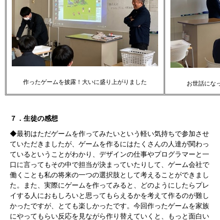
作ったゲームを披露！大いに盛り上がりました
お世話にな
７．生徒の感想
◆最初はただゲームを作ってみたいという軽い気持ちで参加させ
ていた
だきましたが、ゲームを
作るにはたくさんの人達が関わっ
ているという
ことがわかり、デザインの仕事やプログラマーと
一
口に言ってもその中
で担当が決まっていたりして、ゲーム会社で
働くことも私の将来の一つ
の
選択肢として考えることができまし
た。また、実際にゲームを作って
みると、どのようにしたら
プレ
イする人におもしろいと思ってもらえる
かを考えて作るのが難し
かったですが、とても楽し
かったです。今回
作ったゲームを家族
にやってもらい反応を見ながら作り替えていくと、
もっと
面白い