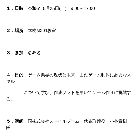
6
5
25
(
)
9:00
12:00
１．日時
令和
年
月
日
土
～
M301
２．場所
本校
教室
３．参加
名
45
名
４．目的
ゲーム業界の現状と未来、またゲーム制作に必要なス
キル
に
ついて学び、
作成
ソフトを用いてゲーム作りに挑戦す
る。
５．講師
両
株式会社スマイルブーム・代表取締役 小林貴樹
氏