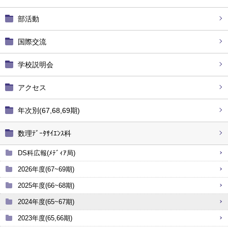
部活動
国際交流
学校説明会
アクセス
年次別(67,68,69期)
数理ﾃﾞｰﾀｻｲｴﾝｽ科
DS科広報(ﾒﾃﾞｨｱ局)
2026年度(67~69期)
2025年度(66~68期)
2024年度(65~67期)
2023年度(65,66期)