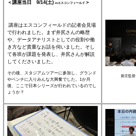
＜講座当日
9/14(
土
)
＞
in
エスコンフィールド
講座はエスコンフィールドの記者会見場
で行われました。まず井尻さんの略歴
や、データアナリストとしての役割や働
き方など貴重なお話を伺いました。
そし
て各班が課題を発表し、井尻さんが解説
してくださいました。
その後、スタジアムツアーに参加し、グランド
新庄監督
やベンチに入りみんな大興奮でした。1か月
後、ここで日本シリーズが行われているのでし
ょうか？