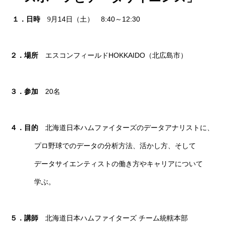
14
8:40
12:30
１．日時
9
月
日（土）
～
HOKKAIDO
２．場所
エスコンフィールド
（
北広島市
）
20
３．参加
名
４．目的
北海道日本ハムファイターズのデータアナリストに、
プロ野球
で
のデータの分析方法、活かし方、そして
データサイエンティスト
の
働き方やキャリアについて
学ぶ。
北海道日本ハムファイターズ
チーム統轄本部
５．講師