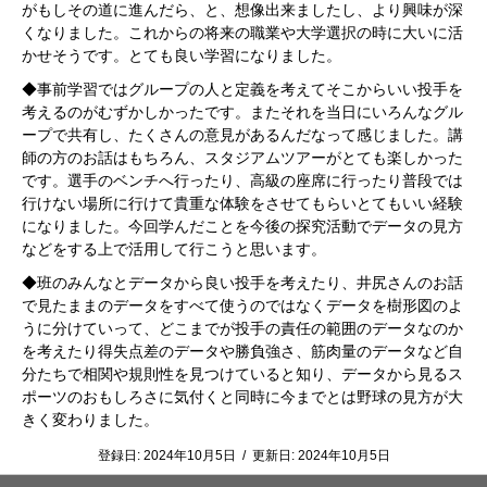
がもしその道に進んだら、と、想像出来ましたし、より興味が深
くなりました。これからの将来の職業や大学選択の時に大いに活
かせそうです。とても良い学習になりました。
◆事前学習ではグループの人と定義を考えてそこからいい投手を
考えるのがむずかしかったです。またそれを当日にいろんなグル
ープで共有し、たくさんの意見があるんだなって感じました。講
師の方のお話はもちろん、スタジアムツアーがとても楽しかった
です。選手のベンチへ行ったり、高級の座席に行ったり普段では
行けない場所に行けて貴重な体験をさせてもらいとてもいい経験
になりました。今回学んだことを今後の探究活動でデータの見方
などをする上で活用して行こうと思います。
◆班のみんなとデータから良い投手を考えたり、井尻さんのお話
で見たままのデータをすべて使うのではなくデータを樹形図のよ
うに分けていって、どこまでが投手の責任の範囲のデータなのか
を考えたり得失点差のデータや勝負強さ、筋肉量のデータなど自
分たちで相関や規則性を見つけていると知り、データから見るス
ポーツのおもしろさに気付くと同時に今までとは野球の見方が大
きく変わりました。
登録日:
2024年10月5日
/
更新日:
2024年10月5日