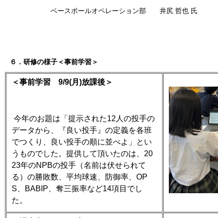
ベースボールオペレーション部
井
尻
哲也
氏
６．研修の様子＜事前学習＞
＜事前学習
9/9(
月
)
放課後＞
今年のお題は「提示された
12
人の投手の
データから、『良い投手』の定義を各班
でつくり、良い投手の順に並べよ」とい
うものでした。提供して頂いたのは、
20
23
年の
NPB
の投手（名前は伏せられて
る）の勝敗数、平均球速、防御率、
OP
S
、
BABIP
、奪三振率など
14
項目でし
た。