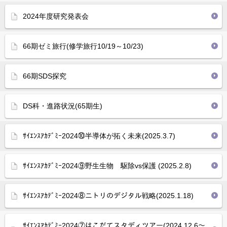
2024年度研究発表会
66期ゼミ旅行(修学旅行10/19～10/23)
66期SDS探究
DS科・進路状況(65期生)
ｻｲｴﾝｽｱｶﾃﾞﾐｰ2024⑩半導体が拓く未来(2025.3.7)
ｻｲｴﾝｽｱｶﾃﾞﾐｰ2024⑨野生生物 駆除vs保護 (2025.2.8)
ｻｲｴﾝｽｱｶﾃﾞﾐｰ2024⑧ニトリのデジタル戦略(2025.1.18)
ｻｲｴﾝｽｱｶﾃﾞﾐｰ2024⑦はこだてスタディツアー(2024.12.6～