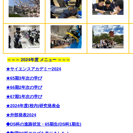
～～～ 2024年度 メニュー ～～～
★サイエンスアカデミー2024
★65期3年次の学び
★66期2年次の学び
★67期1年次の学び
★2024年度(校内)研究発表会
★外部発表2024
◆DS科の進路状況・65期生(DS科1期生)