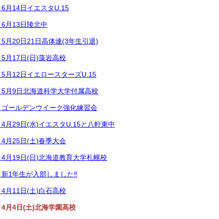
月14日イエスタU.15
6月13日陵北中
月20日21日高体連(3年生引退)
5月17日(日)藻岩高校
5月12日イエロースターズU.15
5月9日北海道科学大学付属高校
】ゴールデンウイーク強化練習会
月29日(水)イエスタU.15と八軒東中
4月25日(土)春季大会
4月19日(日)北海道教育大学札幌校
新1年生が入部しました‼
4月11日(土)白石高校
4月4日(土)北海学園高校