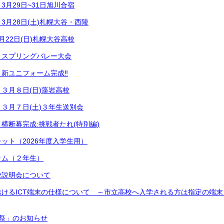
3月29日~31日旭川合宿
3月28日(土)札幌大谷・西陵
月22日(日)札幌大谷高校
】スプリングバレー大会
新ユニフォーム完成‼
３月８日(日)藻岩高校
３月７日(土)３年生送別会
横断幕完成:挑戦者たれ(特別編)
ット（2026年度入学生用）
ラム（２年生）
校説明会について
おけるICT端末の仕様について ～市立高校へ入学される方は指定の端
祭」のお知らせ