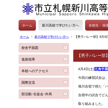
ホーム
新川高校で学びたい方へ
在校生・保
ホーム
新川高校で学びたい方へ
【男子バレー部】4月4日
校舎平面図
【男子バレー部】
進路指導
4月4日(土)
北海学園
本校へのアクセス
今回の練習試合は、
国際交流
旭川合宿で得た「
部活動･生徒会･外局
合宿中の試合でど
取り組みました。