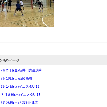
の他のページ
7月24日(金)新井田先生講和
7月18日(日)西陵高校
月14日(火)イエスタU.15
月８日(水)イエスタU.15
月28日(土)５高戦in北高