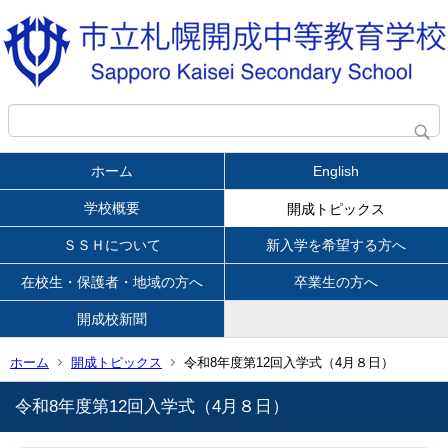
ホーム
English
学校概要
開成トピックス
ＳＳＨについて
新入学を希望する方へ
在校生・保護者・地域の方へ
卒業生の方へ
開成校新聞
ホーム
開成トピックス
令和8年度第12回入学式（4月８日）
令和8年度第12回入学式（4月８日）