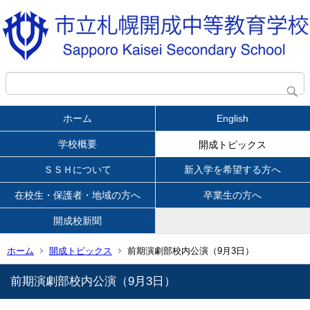
ホーム
English
学校概要
開成トピックス
ＳＳＨについて
新入学を希望する方へ
在校生・保護者・地域の方へ
卒業生の方へ
開成校新聞
ホーム
開成トピックス
前期演劇部校内公演（9月3日）
前期演劇部校内公演（9月3日）