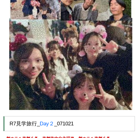
R7見学旅行_
Day２
_071021