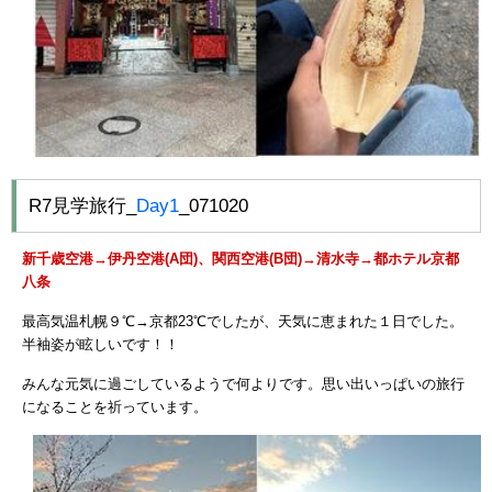
R7見学旅行_
Day1
_071020
新千歳空港→伊丹空港(A団)、関西空港(B団)→清水寺→都ホテル京都
八条
最高気温札幌９℃→京都23℃でしたが、天気に恵まれた１日でした。
半袖姿が眩しいです！！
みんな元気に過ごしているようで何よりです。思い出いっぱいの旅行
になることを祈っています。