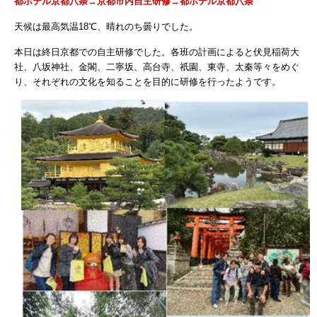
都ホテル京都八条→京都市内自主研修→
都ホテル京都八条
天候は最高気温18℃、晴れのち曇りでした。
本日は終日京都での自主研修でした。各班の計画によると伏見稲荷大
社、八坂神社、金閣、二寧坂、高台寺、祇園、東寺、太秦等々をめぐ
り、それぞれの文化を知ることを目的に研修を行ったようです。