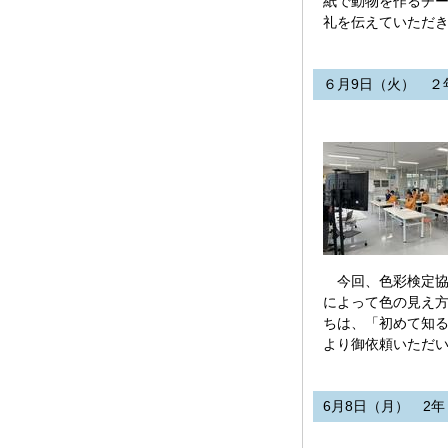
紙で動物を作るチ
礼を伝えていただ
６月9日（火） ２
今回、色彩検定協会
によって色の見え
ちは、「初めて知
より御依頼いただ
6月8日（月） 2