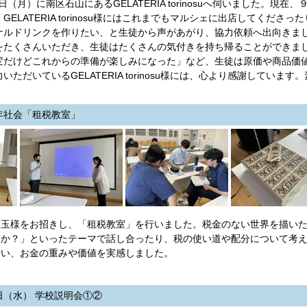
日（月）に南区石山にあるGELATERIA torinosuへ伺いました。
GELATERIA torinosu様にはこれまでもマルシェに出店してく
ナルドリンクを作りたい、と生徒から声があがり、協力依頼へ出向きま
をたくさんいただき、生徒はたくさんの気付きを持ち帰ることができま
変だけどこれからの準備が楽しみになった」など、生徒は原価や商品価
いただいているGELATERIA torinosu様には、心より感謝してい
2年社会「租税教室」
玉様をお招きし、「租税教室」を行いました。税金のない世界を描いた
か？」といったテーマで話し合ったり、税の使い道や配分について考えま
らい、お金の重みや価値を実感しました。
日（水） 学校説明会①②