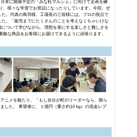
現在、９月末に開催予定の『みな杜マルシェ』に向けて企画を練
ださったり、様々な学習でお世話になったりしています。今回、ぜ
した。代表の鳥羽様、工場長の三垣様には、プロの視点で
した。「販売までにたくさんのことを考えなくちゃいけな
値について学びながら、理想を形にする楽しさと難しさを
ます。素敵な商品をお客様にお届けできるように頑張ります。
アニメを観たり、「もし自分が町のリーダーなら、限ら
した。 希望者に、１億円（重さ約10 kg）の現金レプ