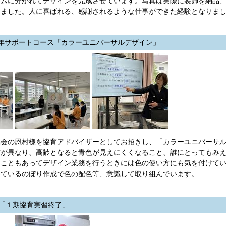
ームに分かれてデザインを完成させています。写真は実際に装飾を納品
きました。人に喜ばれる、感謝されるような仕事ができた経験となりま
年サポートコース「カラーユニバーサルデザイン」
の恩村様を協育アドバイザーとしてお招きし、「カラーユニバーサルデ
方が異なり、高齢となると青色が見えにくくなること、誰にとってもみ
ることもあってデザイン業務を行うときには色の使い方にも気を付けて
いているのぼり作成で色の配色等、意識して取り組んでいます。
年「１期協育実習終了」