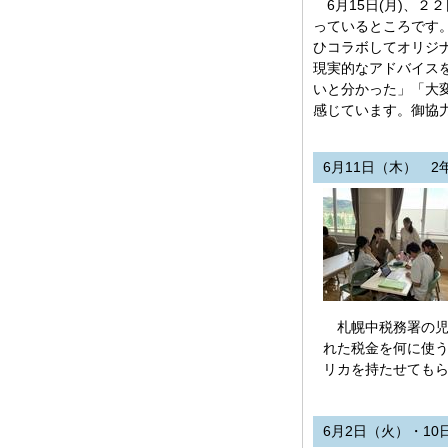
6月15日(月)、２２
っているところです。
ひコラボしてオリジ
現実的なアドバイス
いと分かった」「大
感じています。御協力
6月11日（木） 
札幌中税務署の児
れた税金を何に使う
リカを持たせても
6月2日（火）・10