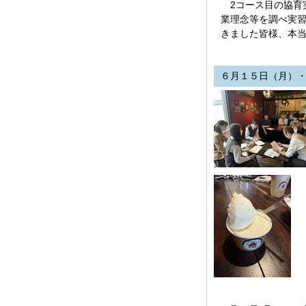
2コース目の協育実
業理念等を調べ実
きました皆様、本
６月１５日（月）・２