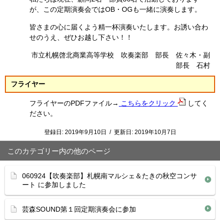
が、この定期演奏会ではOB・OGも一緒に演奏します。
皆さまの心に届くよう精一杯演奏いたします。お誘い合わ
せのうえ、ぜひお越し下さい！！
市立札幌啓北商業高等学校 吹奏楽部 部長 佐々木・副
部長 石村
フライヤー
フライヤーのPDFファイル→
こちらをクリック
してく
ださい。
登録日:
2019年9月10日
/
更新日:
2019年10月7日
このカテゴリー内の他のページ
060924【吹奏楽部】札幌南マルシェ＆たきの秋空コンサ
ート に参加しました
芸森SOUND第１回定期演奏会に参加