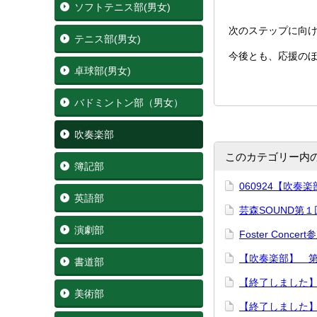
ソフトテニス部(男女)
次のステップに向
テニス部(男女)
今後とも、応援の
卓球部(男女)
バドミントン部（男女）
吹奏楽部
このカテゴリー内
簿記部
060924【吹
英語部
芸森SOUND第
演劇部
Foster Concert
【吹奏楽部】 
書道部
【終了しました】
美術部
【終了しました】