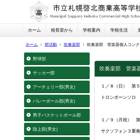
ホーム
校長室から
学校案内
学校生活
ホーム
部活動
吹奏楽部
吹奏楽部 管楽器個人コンク
野球部
吹奏楽部 管楽
サッカー部
１／８（日） 第
アーチェリー部(男女)
トロンボーンソロ
バレーボール部(男女)
男子バスケットボール部
１／９（月祝） 
陸上部(男女)
サクソフォン３重