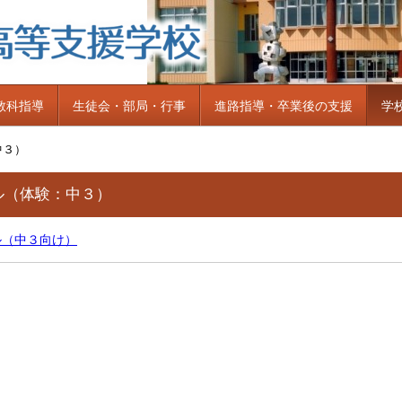
教科指導
生徒会・部局・行事
進路指導・卒業後の支援
学
中３）
ル（体験：中３）
ル（中３向け）