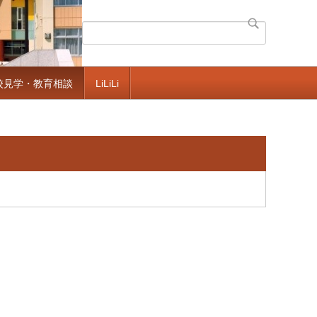
校見学・教育相談
LiLiLi