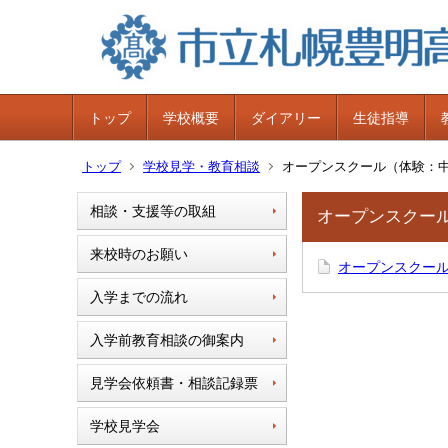
トップ
学校概要
ダイアリー
生徒指導
トップ
学校見学・教育相談
オープンスクール（体験：
相談・支援等の取組
オープンスクー
来校時のお願い
オープンスクー
入学までの流れ
入学前教育相談の御案内
見学会依頼書・相談記録票
学校見学会