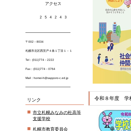
アクセス
2
5
4
2
4
3
〒002－8034
札幌市北区西茨戸４条１丁目１－１
Tel：(011)774－2222
Fax：(011)774－0764
Mail：homei-h@sapporo-c.ed.jp
令和８年度 学
リンク
市立札幌みなみの杜高等
支援学校
札幌市教育委員会