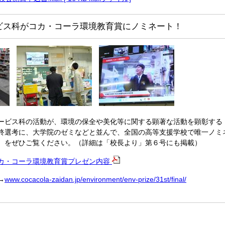
ビス科がコカ・コーラ環境教育賞にノミネート！
ービス科の活動が、環境の保全や美化等に関する顕著な活動を顕彰する「
終選考に、大学院のゼミなどと並んで、全国の高等支援学校で唯一ノミ
F）をぜひご覧ください。（詳細は「校長より」第６号にも掲載）
カ・コーラ環境教育賞プレゼン内容
→
www.cocacola-zaidan.jp/environment/env-prize/31st/final/