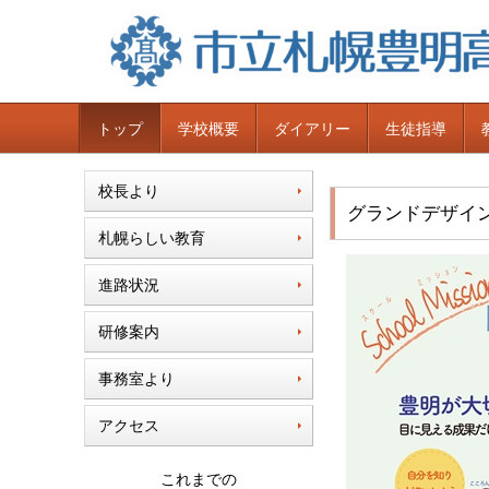
トップ
学校概要
ダイアリー
生徒指導
校長より
グランドデザイ
札幌らしい教育
進路状況
研修案内
事務室より
アクセス
これまでの