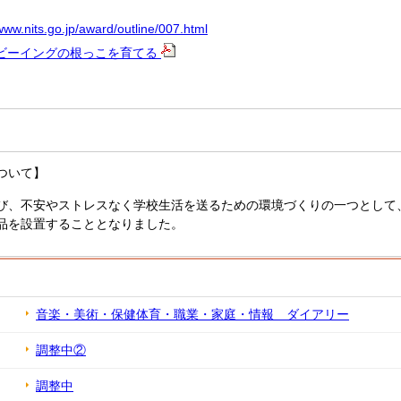
www.nits.go.jp/award/outline/007.html
ビーイングの根っこを育てる
ついて】
、不安やストレスなく学校生活を送るための環境づくりの一つとして
品を設置することとなりました。
音楽・美術・保健体育・職業・家庭・情報 ダイアリー
調整中②
調整中