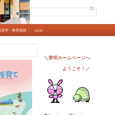
校見学・教育相談
LiLiLi
＼豊明ホームページへ
ようこそ！／