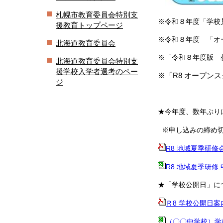
札幌市教育委員会特別支
※令和８年度「学校
援教育トップページ
※令和８年度 「オ
北海道教育委員会
※「令和８年度版 
北海道教育委員会特別支
援学校入学者選考のペー
※「R8 オープン
ジ
★今年度、数年ぶりに
※申し込みの締め切
R8 地域夏季研修会 案
R8 地域夏季研修 申込書
★「学校公開日」につ
Ｒ8 学校公開日案内文書
（〇〇中学校）学校公開