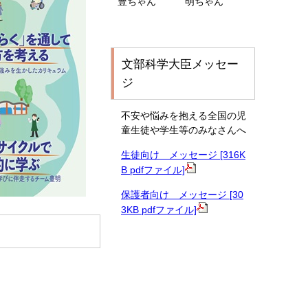
豊ちゃん 明ちゃん
文部科学大臣メッセー
ジ
不安や悩みを抱える全国の児
童生徒や学生等のみなさんへ
生徒向け メッセージ [316K
B pdfファイル]
保護者向け メッセージ [30
3KB pdfファイル]