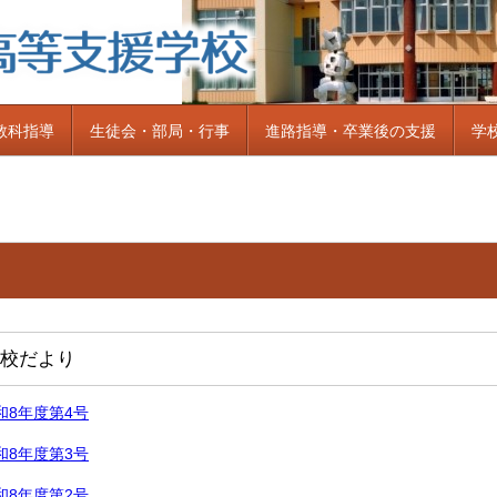
教科指導
生徒会・部局・行事
進路指導・卒業後の支援
学
校だより
和8年度第4号
和8年度第3号
和8年度第2号