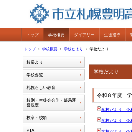
トップ
学校概要
ダイアリー
生徒指導
トップ
学校概要
学校だより
学校だより
校長より
学校だより
学校要覧
札幌らしい教育
令和８年度 学
校則・生徒会会則・部局運
営規定
学校だより 令
校章・校歌
学校だより 令
PTA
学校だより 令