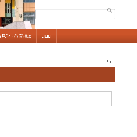
校見学・教育相談
LiLiLi