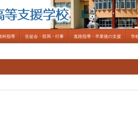
教科指導
生徒会・部局・行事
進路指導・卒業後の支援
学