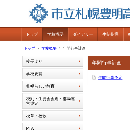
トップ
学校概要
ダイアリー
生徒指導
トップ
学校概要
年間行事計画
校長より
年間行事計画
学校要覧
年間行事予定
札幌らしい教育
校則・生徒会会則・部局運
営規定
校章・校歌
PTA