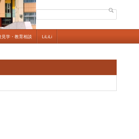
校見学・教育相談
LiLiLi