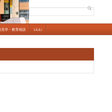
校見学・教育相談
LiLiLi