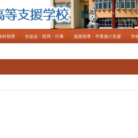
教科指導
生徒会・部局・行事
進路指導・卒業後の支援
学