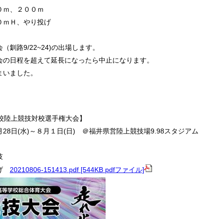
ｍ、２００ｍ
０ｍＨ、やり投げ
釧路9/22~24)の出場します。
会の日程を超えて延長になったら中止になります。
まいました。
学校陸上競技対校選手権大会】
７月28日(水)～８月１日(日) ＠福井県営陸上競技場9.98スタジアム
競技
投げ
20210806-151413.pdf [544KB pdfファイル]