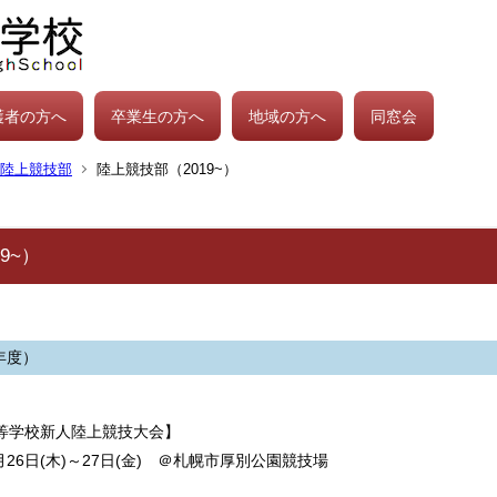
護者の方へ
卒業生の方へ
地域の方へ
同窓会
陸上競技部
陸上競技部（2019~）
9~）
年度）
高等学校新人陸上競技大会】
８月26日(木)～27日(金) ＠札幌市厚別公園競技場