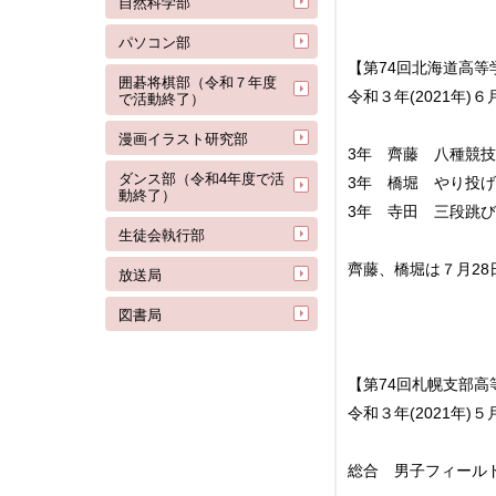
自然科学部
パソコン部
【第74回北海道高
囲碁将棋部（令和７年度
令和３年(2021年)
で活動終了）
漫画イラスト研究部
3年 齊藤 八種競技
ダンス部（令和4年度で活
3年 橋堀 やり投げ
動終了）
3年 寺田 三段跳び
生徒会執行部
齊藤、橋堀は７月2
放送局
図書局
【第74回札幌支部
令和３年(2021年)
総合 男子フィール