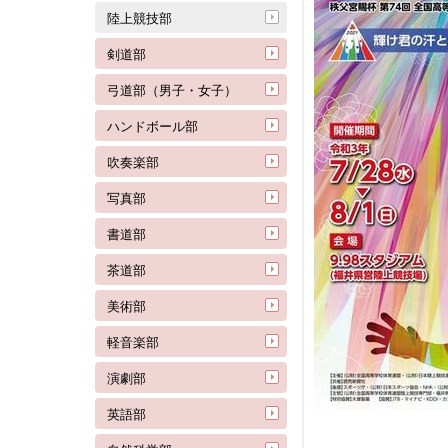
陸上競技部
剣道部
弓道部（男子・女子）
ハンドボール部
吹奏楽部
写真部
書道部
茶道部
美術部
軽音楽部
演劇部
英語部