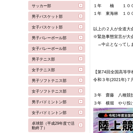
１年 楠 １００
サッカー部
１年 東海林 １０
男子バスケット部
女子バスケット部
以上の２人が全道大会（
※緊急事態宣言が大
男子バレーボール部
→中止となってし
女子バレーボール部
男子テニス部
女子テニス部
【第74回全国高等
令和３年(2021年)
男子ソフトテニス部
女子ソフトテニス部
３年 齋藤 八種
男子バドミントン部
３年 横堀 やり
女子バドミントン部
卓球部（平成29年度で活
動終了）