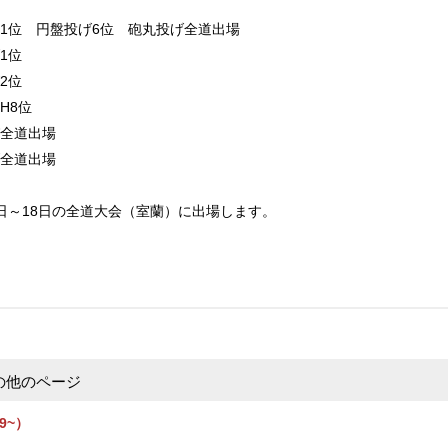
1位 円盤投げ6位 砲丸投げ全道出場
1位
2位
H8位
び全道出場
げ全道出場
日～18日の全道大会（室蘭）に出場します。
の他のページ
9~）