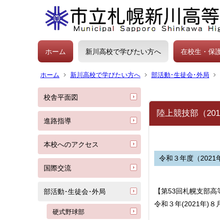
ホーム
新川高校で学びたい方へ
在校生・保
ホーム
新川高校で学びたい方へ
部活動･生徒会･外局
校舎平面図
陸上競技部（201
進路指導
本校へのアクセス
令和３年度（2021
国際交流
【第53回札幌支部
部活動･生徒会･外局
令和３年(2021年)
硬式野球部