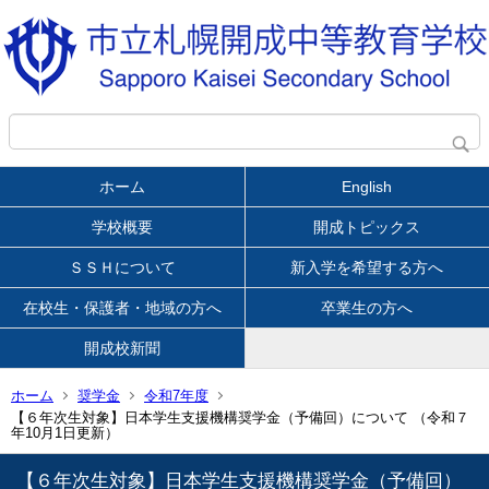
ホーム
English
学校概要
開成トピックス
ＳＳＨについて
新入学を希望する方へ
在校生・保護者・地域の方へ
卒業生の方へ
開成校新聞
ホーム
奨学金
令和7年度
【６年次生対象】日本学生支援機構奨学金（予備回）について （令和７
年10月1日更新）
【６年次生対象】日本学生支援機構奨学金（予備回）