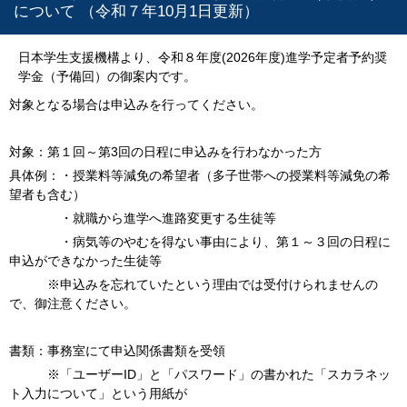
について （令和７年10月1日更新）
日本学生支援機構より、令和８年度(2026年度)進学予定者予約奨
学金（予備回）の御案内です。
対象となる場合は申込みを行ってください。
対象：第１回～第3回の日程に申込みを行わなかった方
具体例：・授業料等減免の希望者（多子世帯への授業料等減免の希
望者も含む）
・就職から進学へ進路変更する生徒等
・病気等のやむを得ない事由により、第１～３回の日程に
申込ができなかった生徒等
※申込みを忘れていたという理由では受付けられませんの
で、御注意ください。
書類：事務室にて申込関係書類を受領
※「ユーザーID」と「パスワード」の書かれた「スカラネッ
ト入力について」という用紙が