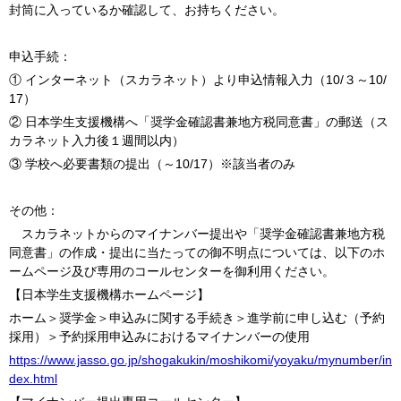
封筒に入っているか確認して、お持ちください。
申込手続：
①
インターネット（スカラネット）より申込情報入力（10/３～10/
17）
②
日本学生支援機構へ「奨学金確認書兼地方税同意書」の郵送（ス
カラネット入力後１週間以内）
③
学校へ必要書類の提出（～10/17）※該当者のみ
その他：
スカラネットからのマイナンバー提出や「奨学金確認書兼地方税
同意書」の作成・提出に当たっての御不明点については、以下のホ
ームページ及び専用のコールセンターを御利用ください。
【日本学生支援機構ホームページ】
ホーム＞奨学金＞申込みに関する手続き＞進学前に申し込む（予約
採用）＞予約採用申込みにおけるマイナンバーの使用
https://www.jasso.go.jp/shogakukin/moshikomi/yoyaku/mynumber/in
dex.html