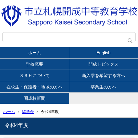
ホーム
English
学校概要
開成トピックス
ＳＳＨについて
新入学を希望する方へ
在校生・保護者・地域の方へ
卒業生の方へ
開成校新聞
ホーム
奨学金
令和4年度
令和4年度