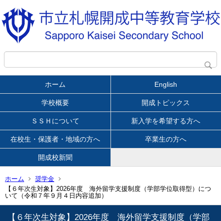
ホーム
English
学校概要
開成トピックス
ＳＳＨについて
新入学を希望する方へ
在校生・保護者・地域の方へ
卒業生の方へ
開成校新聞
ホーム
奨学金
【６年次生対象】2026年度 海外留学支援制度（学部学位取得型）につ
いて（令和７年９月４日内容追加）
【６年次生対象】2026年度 海外留学支援制度（学部