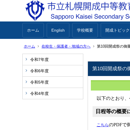
ホーム
English
学校概要
開成トピック
ホーム
在校生・保護者・地域の方へ
第10回開成祭の御案
令和7年度
第10回開成祭の
令和6年度
令和5年度
令和4年度
以下のとおり、
日程等の概要
のPDF
で
こちら