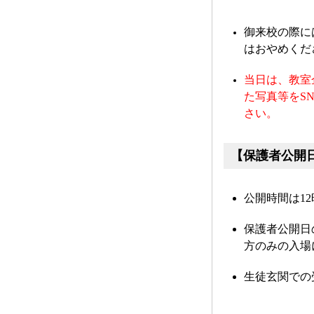
御来校の際に
はおやめくだ
当日は、教室
た写真等をSN
さい。
【保護者公開
公開時間は12
保護者公開日
方のみの入場
生徒玄関での