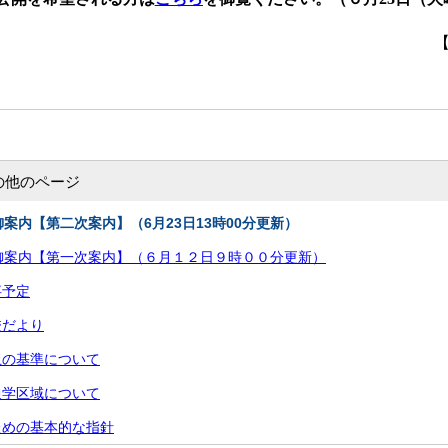
【
の他のページ
御案内【第二次案内】（6月23日13時00分更新）
御案内【第一次案内】（６月１２日９時００分更新）
事予定
校だより
止の基準について
通学区域について
ための基本的な指針