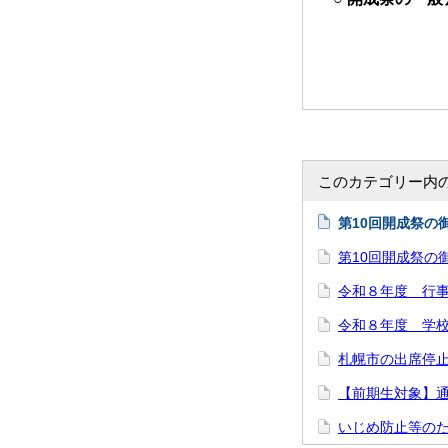
このカテゴリー内
第10回開成祭の
第10回開成祭の
令和８年度 行
令和８年度 学
札幌市の出席停
【前期生対象】
いじめ防止等の