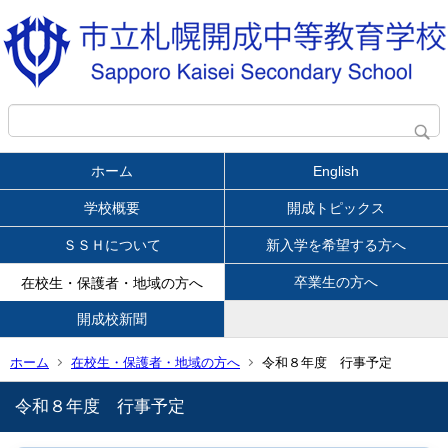
ホーム
English
学校概要
開成トピックス
ＳＳＨについて
新入学を希望する方へ
卒業生の方へ
在校生・保護者・地域の方へ
開成校新聞
ホーム
在校生・保護者・地域の方へ
令和８年度 行事予定
令和８年度 行事予定