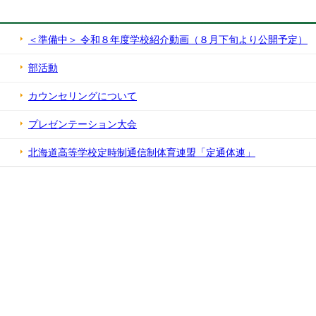
＜準備中＞ 令和８年度学校紹介動画（８月下旬より公開予定）
部活動
カウンセリングについて
プレゼンテーション大会
北海道高等学校定時制通信制体育連盟「定通体連」