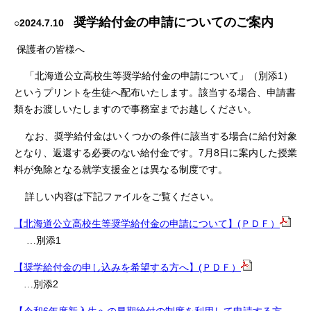
奨学給付金の申請についてのご案内
○2024.7.10
保護者の皆様へ
1
「北海道公立高校生等奨学給付金の申請について」（別添
）
というプリントを生徒へ配布いたします。該当する場合、申請書
類をお渡しいたしますので事務室までお越しください。
なお、奨学給付金はいくつかの条件に該当する場合に給付対象
7
8
となり、返還する必要のない給付金です。
月
日に案内した授業
料が免除となる就学支援金とは異なる制度です。
詳しい内容は下記ファイルをご覧ください。
【北海道公立高校生等奨学給付金の申請について】(ＰＤＦ）
1
…別添
【奨学給付金の申し込みを希望する方へ】(ＰＤＦ）
2
…別添