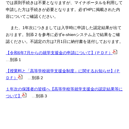
では原則手続きは不要となりますが、マイナポータルを利用して
HP
申請した方は手続きが必要となります。必ず
に掲載された内
容についてご確認ください。
1
また、
年次につきましては入学時に申請した認定結果が出て
e-shien
おります。別添２を参考に必ず
システム上で結果をご確
7
1
認ください。不認定の方は
月
日に納付書を送付しております。
【令和6年7月からの就学支援金の申請について】(ＰＤＦ）
…別添１
【授業料と「高等学校就学支援金制度」に関するお知らせ】(Ｐ
ＤＦ）
…別添２
１年次の保護者の皆様へ【高等学校等就学支援金の認定結果等に
ついて】
…別添３