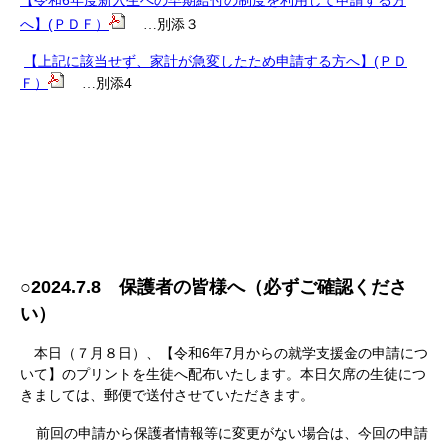
【令和6年度新入生への早期給付の制度を利用して申請する方
へ】(ＰＤＦ）
…別添３
【上記に該当せず、家計が急変したため申請する方へ】(ＰＤ
Ｆ）
4
…別添
○2024.7.8
保護者の皆様へ（必ずご確認くださ
い）
6
7
本日（７月８日）、【令和
年
月からの就学支援金の申請につ
いて】のプリントを生徒へ配布いたします。本日欠席の生徒につ
きましては、郵便で送付させていただきます。
前回の申請から保護者情報等に変更がない場合は、今回の申請