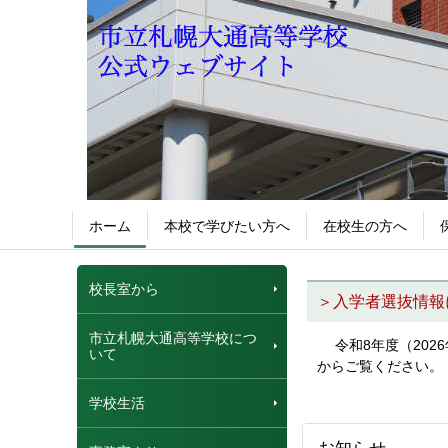
ホーム
本校で学びたい方へ
在校生の方へ
校長室から
＞入学者選抜情報
市立札幌大通高等学校につ
令和8年度（202
いて
からご覧ください。
学校生活