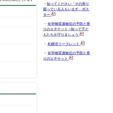
・
知ってください「その香り
困っている人もいます」ポス
ター
・
化学物質過敏症の予防と香
りのエチケット ~知って子ど
もたちを守りましょう
・
札幌市リーフレット
・
化学物質過敏症の予防と香
りのエチケット