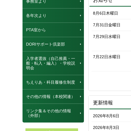
お知らせ
事務室より
8月6日
木曜日
各年次より
7月31日
金曜日
PTA室から
7月29日
水曜日
DORIサポート倶楽部
7月22日
水曜日
入学者選抜（自己推薦・一
般・転入・編入）・学校説
明会
ちえりあ・科目履修生制度
その他の情報（本校関連）
更新情報
リンク集＆その他の情報
（外部）
2026年8月6日
2026年8月3日