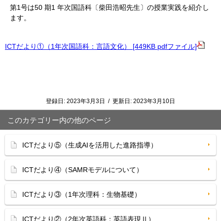
第1号は50 期1 年次国語科〔柴田浩昭先生〕の授業実践を紹介し
ます。
ICTだより①（1年次国語科：言語文化） [449KB pdfファイル]
登録日:
2023年3月3日
/
更新日:
2023年3月10日
このカテゴリー内の他のページ
ICTだより⑤（生成AIを活用した進路指導）
ICTだより④（SAMRモデルについて）
ICTだより③（1年次理科：生物基礎）
ICTだより②（2年次英語科：英語表現Ⅱ）