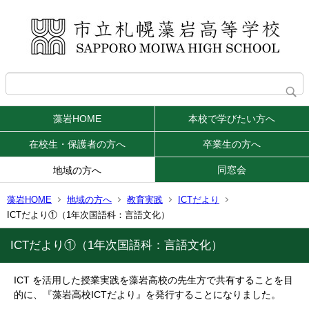
藻岩HOME
本校で学びたい方へ
在校生・保護者の方へ
卒業生の方へ
同窓会
地域の方へ
藻岩HOME
地域の方へ
教育実践
ICTだより
ICTだより①（1年次国語科：言語文化）
ICTだより①（1年次国語科：言語文化）
ICT を活用した授業実践を藻岩高校の先生方で共有することを目
的に、『藻岩高校ICTだより』を発行することになりました。