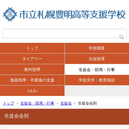
トップ
学校概要
ダイアリー
生徒指導
教科指導
生徒会・部局・行事
進路指導・卒業後の支援
学校見学・教育相談
LiLiLi
トップ
生徒会・部局・行事
生徒会
生徒会会則
生徒会会則