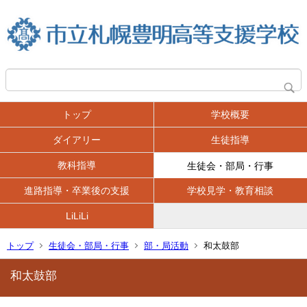
トップ
学校概要
ダイアリー
生徒指導
教科指導
生徒会・部局・行事
進路指導・卒業後の支援
学校見学・教育相談
LiLiLi
トップ
生徒会・部局・行事
部・局活動
和太鼓部
和太鼓部