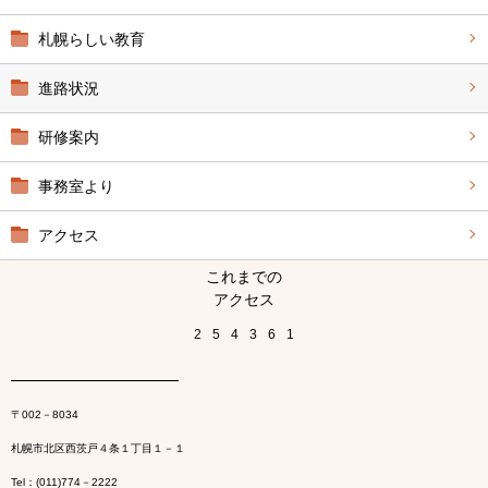
札幌らしい教育
進路状況
研修案内
事務室より
アクセス
これまでの
アクセス
2
5
4
3
6
1
〒002－8034
札幌市北区西茨戸４条１丁目１－１
Tel：(011)774－2222