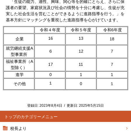
「生徒の能力、適性、興味、関心等を的確にとらえ、さらに保
護者の要望、家庭状況及び社会の情勢を十分に考慮し、生徒が充
実した社会生活を営むことができるように進路指導を行う。」を
基本方針にマッチングを重視した進路指導を心がけています。
令和４年度
令和５年度
令和6年度
16
13
企業
18
就労継続支援A
６
12
７
型事業所
福祉事業所（A
17
11
７
型除く）
進学
0
1
1
１
その他
0
１
登録日:
2023年8月4日
/
更新日:
2025年5月15日
トップ
校長より