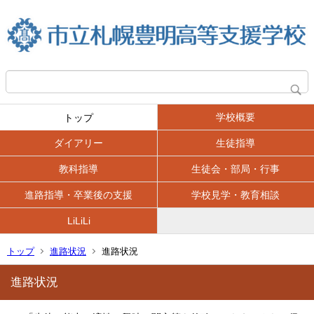
学校概要
トップ
ダイアリー
生徒指導
教科指導
生徒会・部局・行事
進路指導・卒業後の支援
学校見学・教育相談
LiLiLi
トップ
進路状況
進路状況
進路状況