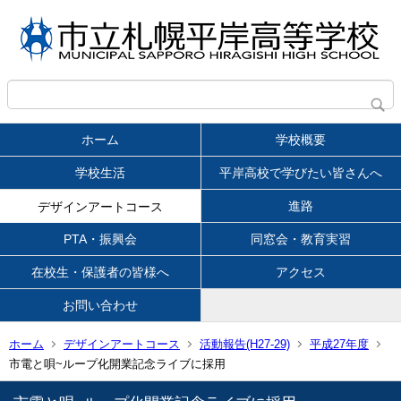
ホーム
学校概要
学校生活
平岸高校で学びたい皆さんへ
進路
デザインアートコース
PTA・振興会
同窓会・教育実習
在校生・保護者の皆様へ
アクセス
お問い合わせ
ホーム
デザインアートコース
活動報告(H27-29)
平成27年度
市電と唄~ループ化開業記念ライブに採用