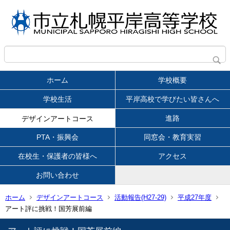
ホーム
学校概要
学校生活
平岸高校で学びたい皆さんへ
進路
デザインアートコース
PTA・振興会
同窓会・教育実習
在校生・保護者の皆様へ
アクセス
お問い合わせ
ホーム
デザインアートコース
活動報告(H27-29)
平成27年度
アート評に挑戦！国芳展前編