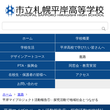
ホーム
学校概要
学校生活
平岸高校で学びたい皆さんへ
デザインアートコース
進路
PTA・振興会
同窓会・教育実習
在校生・保護者の皆様へ
アクセス
お問い合わせ
ホーム
進路
平岸マイプロジェクト活動報告①：探究活動で地域社会とつながる