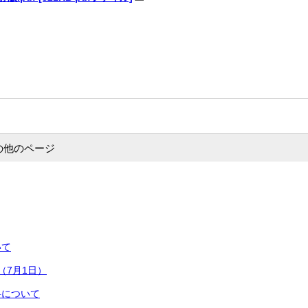
の他のページ
いて
料（7月1日）
料について