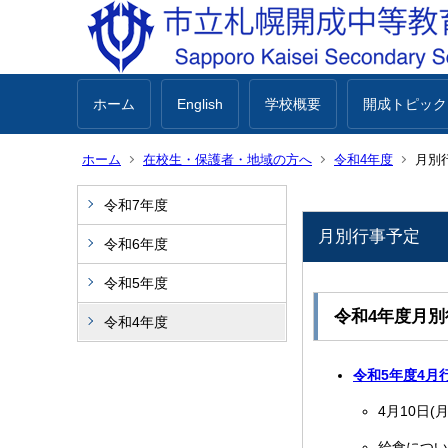
ホーム
English
学校概要
開成トピック
ホーム
在校生・保護者・地域の方へ
令和4年度
月別
令和7年度
月別行事予定
令和6年度
令和5年度
令和4年度月別
令和4年度
令和5年度4月行
4月10日
給食につい