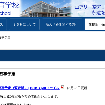
ス
ＳＳＨについて
新入学を希望する方へ
在校生・保
行事予定
行事予定
事予定（暫定版） [191KB pdfファイル]
（3月23日更新）
(月曜日)に確定版を改めて配付いたします。
ては変更はありません。