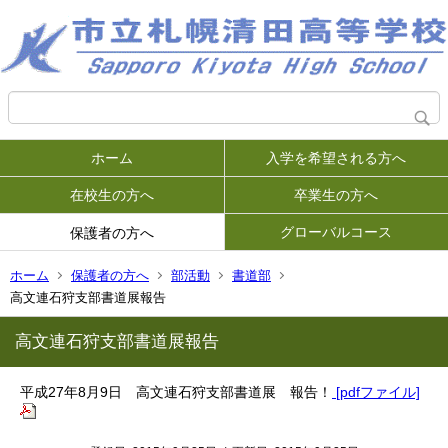
ホーム
入学を希望される方へ
在校生の方へ
卒業生の方へ
グローバルコース
保護者の方へ
ホーム
保護者の方へ
部活動
書道部
高文連石狩支部書道展報告
高文連石狩支部書道展報告
平成27年8月9日 高文連石狩支部書道展 報告！
[pdfファイル]