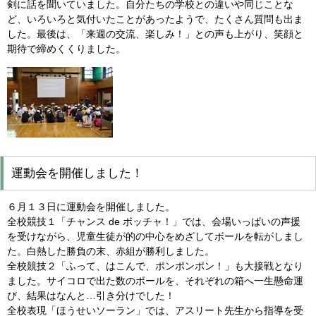
剣に話を聞いていました。自分たちの学校との違いや同じことな
ど、いろいろと気付いたことがあったようで、たくさん質問も出ま
した。最後は、「来週の交流、楽しみ！」との声も上がり、笑顔と
期待で締めくくりました。
運動会を開催しました！
６月１３日に運動会を開催しました。
全校競技１「チャンス de ボッチャ！」では、会場いっぱいの声援
を受けながら、児童生徒が的の中心をめざしてボールを転がしまし
た。白熱した勝負の末、赤組が勝利しました。
全校競技２「ふって、はこんで、ポンポンポン！」も大接戦となり
ました。サイコロで出た数のボールを、それぞれの箱へ一生懸命運
び、結果はなんと…引き分けでした！
全校表現「ほうせいソーラン」では、アスリート先生から指導を受