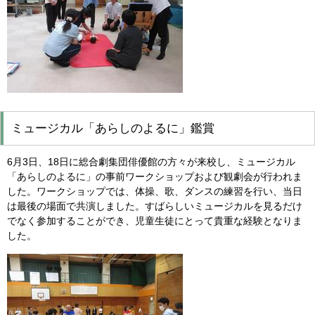
ミュージカル「あらしのよるに」鑑賞
6月3
日、18
日に
総合劇集団
俳優館の方々が来校し、ミュージカル
「あらしのよるに」の
事前ワークショップおよび
観劇会が
行われま
した。ワークショップでは、体操、歌、ダンスの練習を行い、当日
は最後の場面で共演
し
ました。すばらしいミュージカルを見るだけ
でなく参加することができ、児童生徒にとって貴重な経験となりま
した。