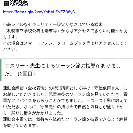
https://forms.gle/2xnyYobALSxZZ38y6
※高レベルなセキュリティー設定がなされている端末
（札幌市立学校公務用端末等）からはアクセスできない可能性があ
ります。
その場合はスマートフォン、クロームブック等よりアクセスしてく
ださい。
アスリート先生によるソーラン節の指導がありまし
た。（2回目）
運動会練習（全校表現）の特別講師として再び「守屋俊甫さん」に
お越しいただきました。児童生徒のソーラン節を見ていただき、貴
重なアドバイスをもらうことができました。一つ一つ丁寧に教えて
いただき、さらに、守屋先生の掛け声で自然と気持ちが盛り上が
り、踊りに磨きがかかりました。
運動会本番では、気持ちを込めたソーラン節を披露できるよう練習
を続けていきます。