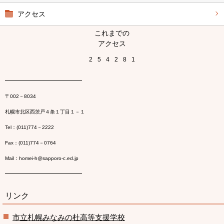
アクセス
これまでの
アクセス
2
5
4
2
8
1
〒002－8034
札幌市北区西茨戸４条１丁目１－１
Tel：(011)774－2222
Fax：(011)774－0764
Mail：homei-h@sapporo-c.ed.jp
リンク
市立札幌みなみの杜高等支援学校