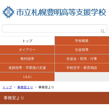
学校概要
トップ
ダイアリー
生徒指導
教科指導
生徒会・部局・行事
進路指導・卒業後の支援
学校見学・教育相談
LiLiLi
トップ
事務室より
事務室より
事務室より