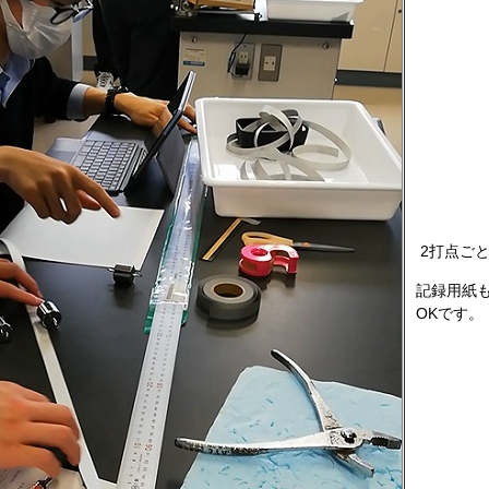
2打点ご
記録用紙も
OKです。