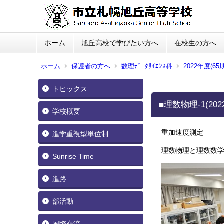
ホーム
旭丘高校で学びたい方へ
在校生の方へ
ホーム
保護者の方へ
数理ﾃﾞｰﾀｻｲｴﾝｽ科
2022年度(65期
トピックス
■理数物理-1(2022
学校概要
重加速度測定
進学重視型単位制
理数物理と理数数
Sunrise Time
進路
部活動