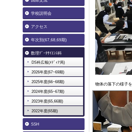
国際交流
学校説明会
アクセス
年次別(67,68,69期)
数理ﾃﾞｰﾀｻｲｴﾝｽ科
DS科広報(ﾒﾃﾞｨｱ局)
2026年度(67~69期)
2025年度(66~68期)
物体の落下の様子
2024年度(65~67期)
2023年度(65,66期)
2022年度(65期)
SSH