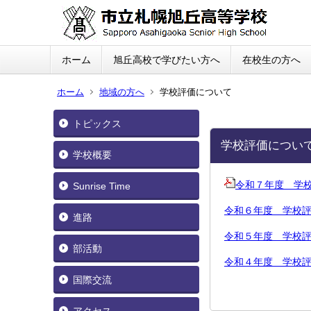
ホーム
旭丘高校で学びたい方へ
在校生の方へ
ホーム
地域の方へ
学校評価について
トピックス
学校評価につい
学校概要
令和７年度 学校評価
Sunrise Time
令和６年度 学校評価 
進路
令和５年度 学校評価 
部活動
令和４年度 学校評価 
国際交流