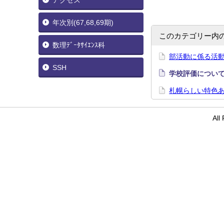
アクセス
年次別(67,68,69期)
このカテゴリー内
数理ﾃﾞｰﾀｻｲｴﾝｽ科
部活動に係る活動
SSH
学校評価につい
札幌らしい特色
Al