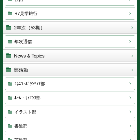
R7見学旅行
2年次（53期）
年次通信
News & Topics
部活動
ﾕﾈｽｺ･ﾎﾞﾗﾝﾃｨｱ部
ﾎｰﾑ・ｻｲｴﾝｽ部
イラスト部
書道部