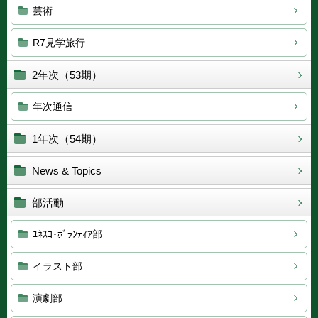
芸術
R7見学旅行
2年次（53期）
年次通信
1年次（54期）
News & Topics
部活動
ﾕﾈｽｺ･ﾎﾞﾗﾝﾃｨｱ部
イラスト部
演劇部