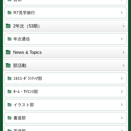
R7見学旅行
2年次（53期）
年次通信
News & Topics
部活動
ﾕﾈｽｺ･ﾎﾞﾗﾝﾃｨｱ部
ﾎｰﾑ・ｻｲｴﾝｽ部
イラスト部
書道部