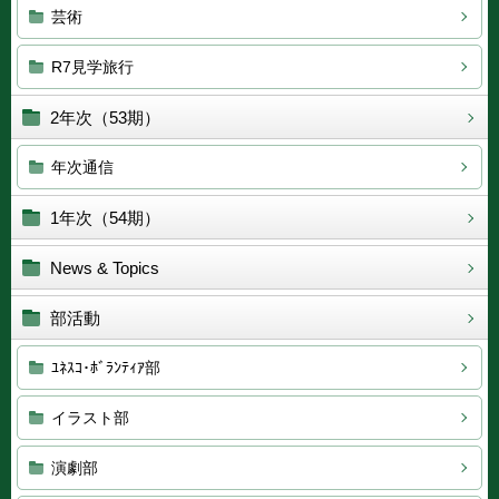
芸術
R7見学旅行
2年次（53期）
年次通信
1年次（54期）
News & Topics
部活動
ﾕﾈｽｺ･ﾎﾞﾗﾝﾃｨｱ部
イラスト部
演劇部